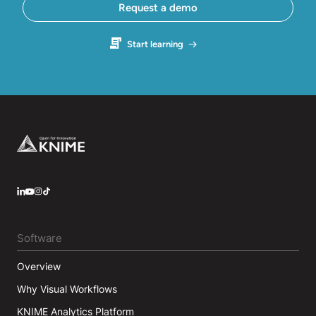
Request a demo
Start learning
Footer
LinkedIn
YouTube
Instagram
Software
Overview
Why Visual Workflows
KNIME Analytics Platform