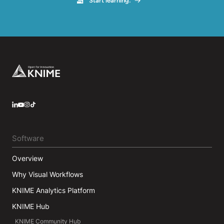
Start learning:
Footer
LinkedIn
YouTube
Instagram
Software
Overview
Why Visual Workflows
KNIME Analytics Platform
KNIME Hub
KNIME Community Hub