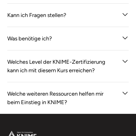
stabile Internetverbindung verfügen!
Selbstverständlich! Die Sitzungen werden
Kann ich Fragen stellen?
aufgezeichnet und Sie haben einen Monat lang
Zugriff darauf.
Auf jeden Fall - sehr gerne!!
Was benötige ich?
Einen eigenen Laptop, idealerweise mit der neuesten
Welches Level der KNIME-Zertifizierung
Version der KNIME Analytics Platform bereits
kann ich mit diesem Kurs erreichen?
installiert. Diese kann hier heruntergeladen werden:
knime.com/downloads
Sie können Level 1 der KNIME-Zertifizierung
Welche weiteren Ressourcen helfen mir
abschließen.
beim Einstieg in KNIME?
E-Learning
,
KNIME Books
,
Cheat Sheets
,
KNIME
Forum
.
Footer