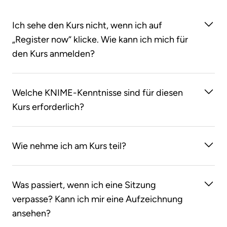
Ich sehe den Kurs nicht, wenn ich auf
„Register now“ klicke. Wie kann ich mich für
den Kurs anmelden?
Sie müssen zunächst ein Konto im KNIME Learning
Welche KNIME-Kenntnisse sind für diesen
Store erstellen. Nachdem Sie sich im KNIME
Kurs erforderlich?
Learning Store angemeldet haben, gelangen Sie
durch Klicken auf „Register now“ zur Kurs Webseite.
Keine! Wir beginnen von vorne und bringen Ihnen
Wie nehme ich am Kurs teil?
alles bei, was Sie für die Datenverarbeitung mit der
KNIME Analytics Platform benötigen.
Sie können dem Kurs über die Zoom-Links auf Ihrer
Was passiert, wenn ich eine Sitzung
LearnUpon-Kursseite beitreten. Bitte beachten Sie,
verpasse? Kann ich mir eine Aufzeichnung
dass jeder Zoom-Link für eine bestimmte Sitzung
ansehen?
reserviert ist. Stellen Sie sicher, dass Sie über eine