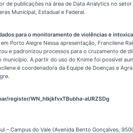
r de publicações na área de Data Analytics no setor
eras Municipal, Estadual e Federal.
dados para o monitoramento de violências e intoxic
m Porto Alegre Nessa apresentação, Francilene Rai
zou e padronizou processos para o cruzamento de di
 município. A partir do uso do Knime foi possível au
ilene é coordenadora da Equipe de Doenças e Agravo
gre.
nar/register/WN_hlkjkfvxTBubha-aURZSDg
Sul – Campus do Vale (Avenida Bento Gonçalves, 9500