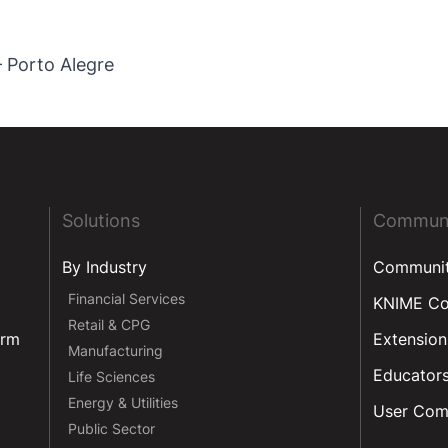
 Porto Alegre
Solutions
Commun
By Industry
Communi
Financial Services
KNIME C
Retail & CPG
orm
Extension
Manufacturing
Educator
Life Sciences
Energy & Utilities
User Com
Public Sector