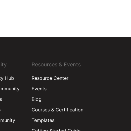
ity
Resources & Events
ty Hub
Resource Center
ommunity
Events
s
Blog
s
Courses & Certification
munity
Templates
Getting Started Guide