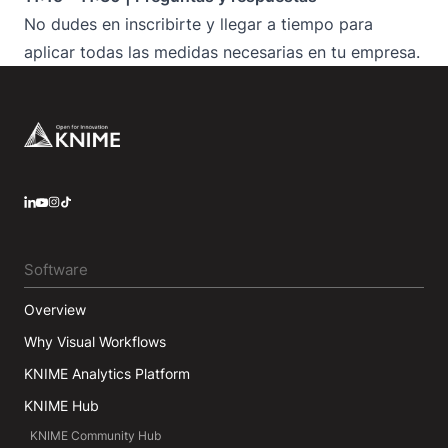
No dudes en inscribirte y llegar a tiempo para
aplicar todas las medidas necesarias en tu empresa.
Footer
LinkedIn
YouTube
Instagram
Software
Overview
Why Visual Workflows
KNIME Analytics Platform
KNIME Hub
KNIME Community Hub