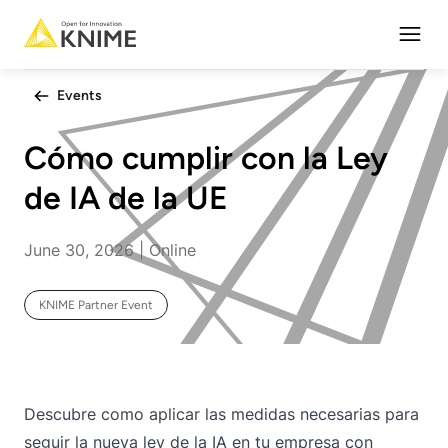
Open
Events
Cómo cumplir con la Ley
de IA de la UE
June 30, 2026 | Online
KNIME Partner Event
Descubre como aplicar las medidas necesarias para
seguir la nueva ley de la IA en tu empresa con