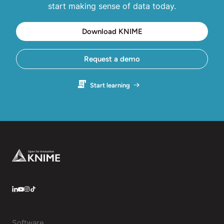
start making sense of data today.
Download KNIME
Request a demo
Start learning
Footer
LinkedIn
YouTube
Instagram
Software