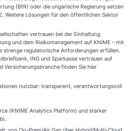
ertung (BfR) oder die ungarische Regierung setzen
E. Weitere Lösungen für den öffentlichen Sektor
ellschaften vertrauen bei der Einhaltung
ennung und dem Risikomanagement auf KNIME – mit
e strenge regulatorische Anforderungen erfüllen.
dbriefbank, ING und Sparkasse vertrauen auf
nd Versicherungsbranche finden Sie
hier
sationen nutzbar: transparent, verantwortungsvoll
rce (KNIME Analytics Platform) und starker
b).
heit: von On-Prem/Air Gap über Hybrid/Multi-Cloud