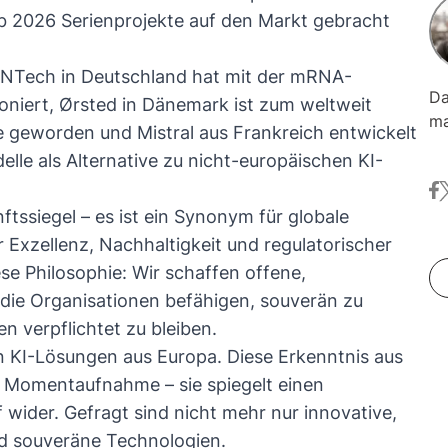
2026 Serienprojekte auf den Markt gebracht
ioNTech in Deutschland hat mit der mRNA-
Da
oniert, Ørsted in Dänemark ist zum weltweit
ma
 geworden und Mistral aus Frankreich entwickelt
in
lle als Alternative zu nicht-europäischen KI-
te
fa
t
hi
ftssiegel – es ist ein Synonym für globale
se
La
 Exzellenz, Nachhaltigkeit und regulatorischer
Cu
se Philosophie: Wir schaffen offene,
die Organisationen befähigen, souverän zu
n verpflichtet zu bleiben.
KI-Lösungen aus Europa. Diese Erkenntnis aus
e Momentaufnahme – sie spiegelt einen
wider. Gefragt sind nicht mehr nur innovative,
d souveräne Technologien.