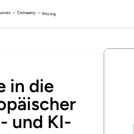
urces
Company
Pricing
in die
ropäischer
- und KI-