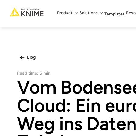
Main menu
Product
Solutions
Reso
Templates
Blog
Read time:
5 min
Vom Bodensee 
Cloud: Ein eu
Weg ins Daten